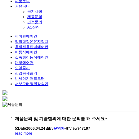
제품문의
커뮤니티
공지사항
제품문의
견적문의
AS신청
제어반에어컨
정밀형정온유지장치
옥외전용판넬에어컨
이동식에어컨
실속형이동식에어컨
대형에어컨
오일쿨러
산업용제습기
니세이기어드모터
서보모터정밀감속기
제품문의 및 기술협의에 대한 문의를 해 주세요~
Date
2006.04.24
By
운영자
Views
47197
read more