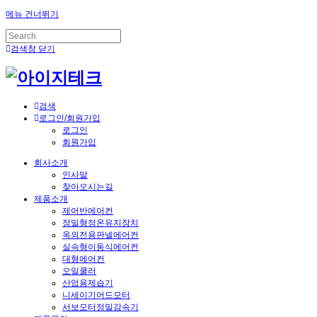
메뉴 건너뛰기
검색창 닫기
검색
로그인/회원가입
로그인
회원가입
회사소개
인사말
찾아오시는길
제품소개
제어반에어컨
정밀형정온유지장치
옥외전용판넬에어컨
실속형이동식에어컨
대형에어컨
오일쿨러
산업용제습기
니세이기어드모터
서보모터정밀감속기