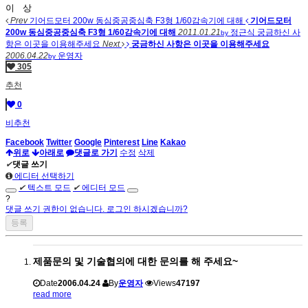
이 상
Prev
기어드모터 200w 동심중공중심축 F3형 1/60감속기에 대해
기어드모터
200w 동심중공중심축 F3형 1/60감속기에 대해
2011.01.21
정근식
궁금하신 사
by
항은 이곳을 이용해주세요
Next
궁금하신 사항은 이곳을 이용해주세요
2006.04.22
운영자
by
305
추천
0
비추천
Facebook
Twitter
Google
Pinterest
Line
Kakao
위로
아래로
댓글로 가기
수정
삭제
✔
댓글 쓰기
에디터 선택하기
✔
텍스트 모드
✔
에디터 모드
?
댓글 쓰기 권한이 없습니다. 로그인 하시겠습니까?
제품문의 및 기술협의에 대한 문의를 해 주세요~
Date
2006.04.24
By
운영자
Views
47197
read more