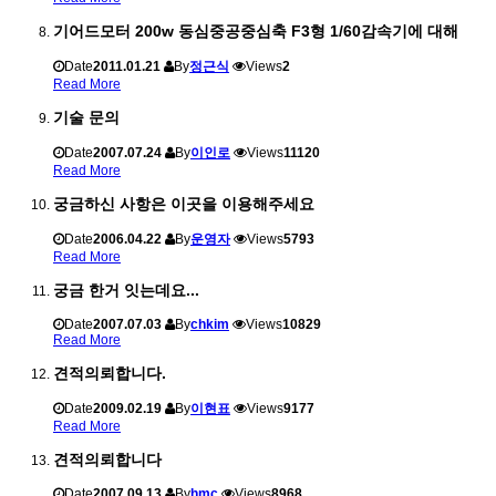
기어드모터 200w 동심중공중심축 F3형 1/60감속기에 대해
Date
2011.01.21
By
정근식
Views
2
Read More
기술 문의
Date
2007.07.24
By
이인로
Views
11120
Read More
궁금하신 사항은 이곳을 이용해주세요
Date
2006.04.22
By
운영자
Views
5793
Read More
궁금 한거 잇는데요...
Date
2007.07.03
By
chkim
Views
10829
Read More
견적의뢰합니다.
Date
2009.02.19
By
이현표
Views
9177
Read More
견적의뢰합니다
Date
2007.09.13
By
hmc
Views
8968