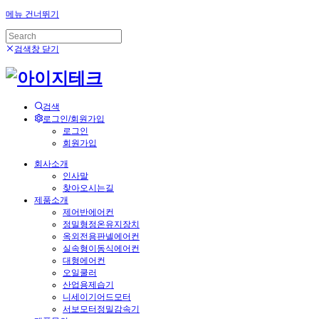
메뉴 건너뛰기
검색창 닫기
검색
로그인/회원가입
로그인
회원가입
회사소개
인사말
찾아오시는길
제품소개
제어반에어컨
정밀형정온유지장치
옥외전용판넬에어컨
실속형이동식에어컨
대형에어컨
오일쿨러
산업용제습기
니세이기어드모터
서보모터정밀감속기