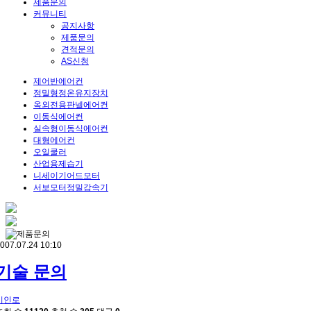
제품문의
커뮤니티
공지사항
제품문의
견적문의
AS신청
제어반에어컨
정밀형정온유지장치
옥외전용판넬에어컨
이동식에어컨
실속형이동식에어컨
대형에어컨
오일쿨러
산업용제습기
니세이기어드모터
서보모터정밀감속기
007.07.24 10:10
기술 문의
이인로