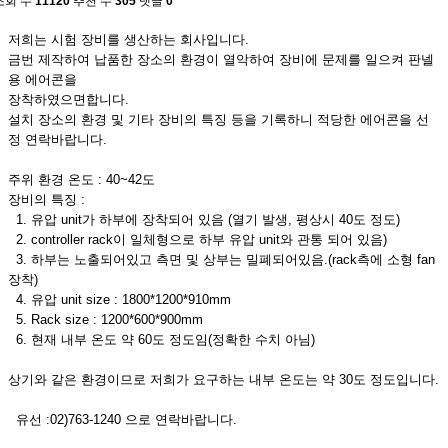
조회 수
11120
추천 수
305
댓글
0
저희는 시험 장비를 생산하는 회사입니다.
금번 제작하여 납품한 장소의 환경이 열악하여 장비에 문제를 일으켜 판넬
용 에어콘을
장착하였으면합니다.
설치 장소의 환경 및 기타 장비의 특징 등을 기록하니 적당한 에어콘을 선
정 연락바랍니다.
주위 환경 온도 : 40~42도
장비의 특징 :
1. 유압 unit가 하부에 장착되어 있음 (열기 발생, 평상시 40도 정도)
2. controller rack이 일체형으로 하부 유압 unit와 관통 되어 있음)
3. 하부는 노출되어있고 측면 및 상부는 밀폐되어있음.(rack측에 소형 fan
장착)
4. 유압 unit size : 1800*1200*910mm
5. Rack size : 1200*600*900mm
6. 현재 내부 온도 약 60도 정도임(정확한 수치 아님)
상기와 같은 환경이므로 저희가 요구하는 내부 온도는 약 30도 정도입니다.
유선 :02)763-1240 으로 연락바랍니다.