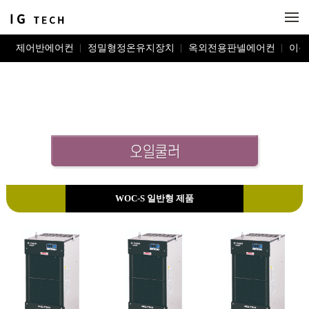
메뉴 건너뛰기
제어반에어컨
정밀형정온유지장치
옥외전용판넬에어컨
이동
WOC-S 일반형 제품